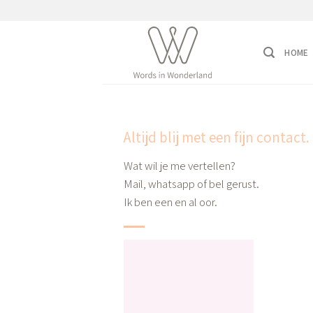
Ga
naar
inhoud
HOME
Altijd blij met een fijn contact.
Wat wil je me vertellen?
Mail, whatsapp of bel gerust.
Ik ben een en al oor.