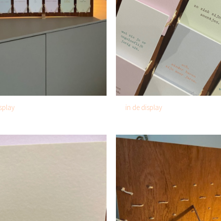
splay
in de display