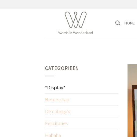
Ga
naar
inhoud
HOME
CATEGORIEËN
*Display*
Beterschap
De collega's
Felicitaties
Hahaha