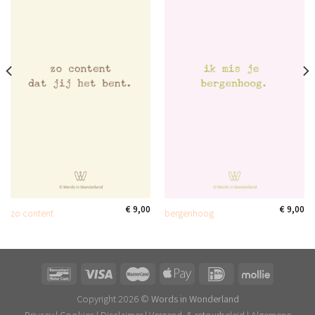
€
9,00
€
9,00
zo content
bergenhoog
Copyright 2026 ©
Words in Wonderland
Privacy
|
Cookies
|
Disclaimer
|
Verzend- & retourbeleid
|
Algemene