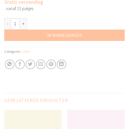
Gratis verzending
. vanaf 15 pakjes
paswoord aantal
Alternative:
IN WINKELWAGEN
Categorie:
Liefde
GERELATEERDE PRODUCTEN