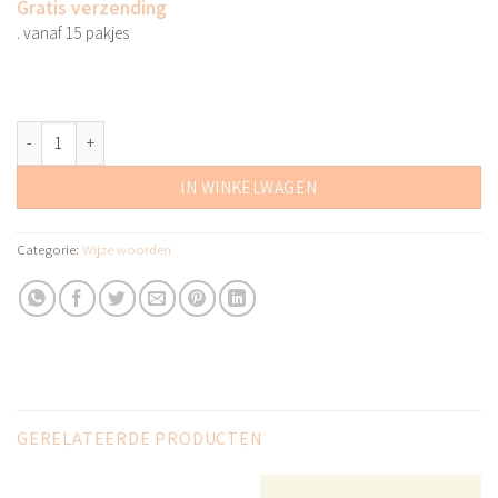
Gratis verzending
. vanaf 15 pakjes
het nu aantal
Alternative:
IN WINKELWAGEN
Categorie:
Wijze woorden
GERELATEERDE PRODUCTEN